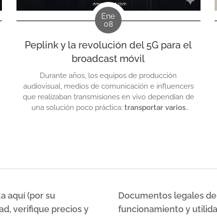
Ene
08
Peplink y la revolución del 5G para el
broadcast móvil
Durante años, los equipos de producción
audiovisual, medios de comunicación e influencers
que realizaban transmisiones en vivo dependían de
una solución poco práctica:
transportar varios
teléfonos móviles dentro de una mochila
, cada
uno con su propia tarjeta SIM de un operador
diferente, con el objetivo de mantener la señal
activa y evitar caídas...
a aquí (por su
Documentos legales de
ad, verifique precios y
funcionamiento y utilid