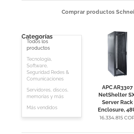
Comprar productos Schnei
Categorías
Todos los
productos
Tecnología,
Software,
Seguridad Redes &
Comunicaciones
APC AR3307
Servidores, discos,
NetShelter SX
memorias y más
Server Rack
Más vendidos
Enclosure, 4
16.334.815
CO