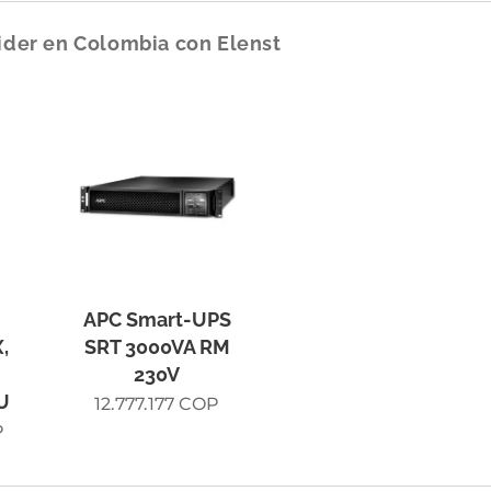
Estas soluciones permiten
optimizar el consumo e
operativa y garantizar continuidad eléctrica
, cump
der en Colombia con Elenst
técnicos para proyectos en Colombia y Latinoaméri
APC Smart-UPS
,
SRT 3000VA RM
230V
8U
12.777.177
COP
P