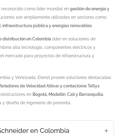
o, reconocido como líder mundial en
gestión de energía y
luciones son ampliamente utilizadas en sectores como
d, infraestructura pública y energías renovables
.
 distribución en Colombia
líder en soluciones de
mbina alta tecnología, componentes eléctricos y
del mercado para proyectos de infraestructura y
lombia y Venezuela, Elenst provee soluciones destacadas
Variadores de Velocidad Altivar y contactores TeSys
.
constructores en
Bogotá, Medellín, Cali y Barranquilla
,
 y diseño de ingeniería de preventa.
 Schneider en Colombia
 IT Solution Provider APC by Schneider