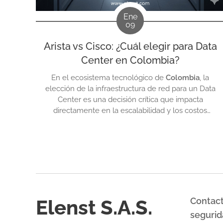
Ene
09
Arista vs Cisco: ¿Cuál elegir para Data
Center en Colombia?
En el ecosistema tecnológico de
Colombia
, la
elección de la infraestructura de red para un Data
Center es una decisión crítica que impacta
directamente en la escalabilidad y los costos
operativos de la empresa. Dos gigantes dominan el
mercado:
Cisco
, el líder histórico con un ecosistema
robusto, y
Arista Networks
, el innovador centrado
en la...
Elenst S.A.S.
Contact
segurid