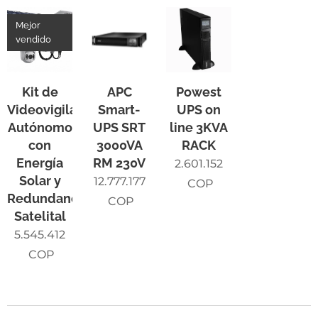
Mejor
vendido
Kit de
APC
Powest
Videovigilancia
Smart-
UPS on
Autónomo
UPS SRT
line 3KVA
con
3000VA
RACK
Energía
RM 230V
2.601.152
Solar y
12.777.177
COP
Redundancia
COP
Satelital
5.545.412
COP