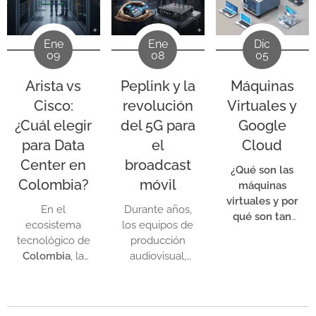
Ene
Ene
Dic
09
08
05
Arista vs
Peplink y la
Máquinas
Cisco:
revolución
Virtuales y
¿Cuál elegir
del 5G para
Google
para Data
el
Cloud
Center en
broadcast
¿Qué son las
Colombia?
móvil
máquinas
virtuales y por
En el
Durante años,
qué son tan
ecosistema
los equipos de
importantes?
tecnológico de
producción
Colombia
, la
audiovisual,
elección de la
medios de
infraestructura
comunicación e
de red para un
influencers que