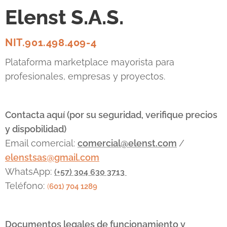
Data Center es
realizaban
Elenst S.A.S.
una decisión
transmisiones
crítica que
en vivo
impacta
dependían de
NIT.901.498.409-4
directamente
una solución
en la
poco práctica:
Plataforma marketplace mayorista para
escalabilidad y
transportar
profesionales, empresas y proyectos.
los costos
varios
operativos de la
teléfonos
empresa. Dos
móviles dentro
gigantes
de una
Contacta aquí (por su seguridad, verifique precios
dominan el
mochila
, cada
y dispobilidad)
mercado:
Cisco
,
uno con su
Email comercial:
comercial@elenst.com
/
el líder histórico
propia tarjeta
elenstsas@gmail.com
con un
SIM de un
ecosistema
operador
WhatsApp:
(+57) 304 630 3713
robusto, y
diferente, con
Teléfono:
(
601) 704 1289
Arista
el objetivo de
Networks
, el
mantener la
innovador
señal activa y
Documentos legales de funcionamiento y
centrado en la...
evitar caídas...