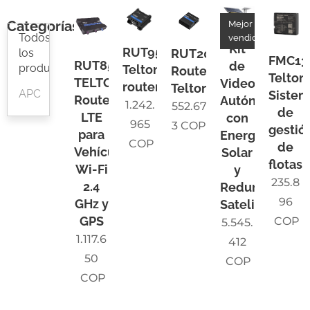
Categorías
Mejor
Todos
vendido
Kit
RUT956
RUT200
los
FMC13
RUT850
de
productos
Teltonika
Router
Telton
TELTONIKA
Videovigilanci
router
Teltonika
APC
Sistem
Router
Autónomo
1.242.
552.67
de
LTE
con
965
3
COP
gestió
para
Energía
COP
de
Vehículos,
Solar
flotas
Wi-Fi
y
235.8
2.4
Redundancia
96
GHz y
Satelital
GPS
COP
5.545.
1.117.6
412
50
COP
COP