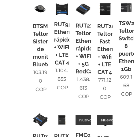
TSW21
RUT951
RUT271
RUT206
BTSMP14
Telton
Ethernet
Teltonika
Teltonika
Teltonika
Switch
rápido
Ethernet
Fast
Sistema
8
+ WiFi
rápido
Ethernet
de
puerto
+ LTE
+ WiFi
+ Wifi
monitoreo
Ethern
CAT 4
+ 5G
+ LTE
Bluetooth
1Gb
1.104.
RedCap
CAT 4
103.19
609.1
855
1.438.
771.12
0
68
COP
613
0
COP
COP
COP
COP
Nuevo
Nuevo
FMC920
RUT976
RUTX50