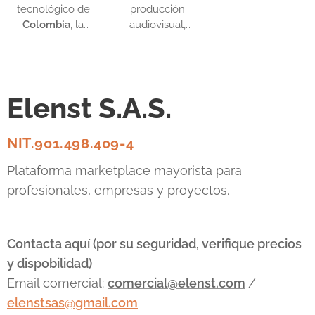
importantes?
tecnológico de
producción
Colombia
, la
audiovisual,
elección de la
medios de
infraestructura
comunicación e
de red para un
influencers que
Data Center es
realizaban
Elenst S.A.S.
una decisión
transmisiones
crítica que
en vivo
impacta
dependían de
NIT.901.498.409-4
directamente
una solución
en la
poco práctica:
Plataforma marketplace mayorista para
escalabilidad y
transportar
profesionales, empresas y proyectos.
los costos
varios
operativos de la
teléfonos
empresa. Dos
móviles dentro
gigantes
de una
Contacta aquí (por su seguridad, verifique precios
dominan el
mochila
, cada
y dispobilidad)
mercado:
Cisco
,
uno con su
Email comercial:
comercial@elenst.com
/
el líder histórico
propia tarjeta
elenstsas@gmail.com
con un
SIM de un