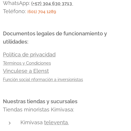
ecosistema
operador
WhatsApp:
(+57) 304 630 3713
robusto, y
diferente, con
Teléfono:
(
601) 704 1289
Arista
el objetivo de
Networks
, el
mantener la
innovador
señal activa y
Documentos legales de funcionamiento y
centrado en la...
evitar caídas...
utilidades:
Política de privacidad
Términos y Condiciones
Vinculese a Elenst
Función social nformación a inversionistas
Nuestras tiendas y sucursales
Tiendas minoristas Kimivasa:
Kimivasa
televenta.