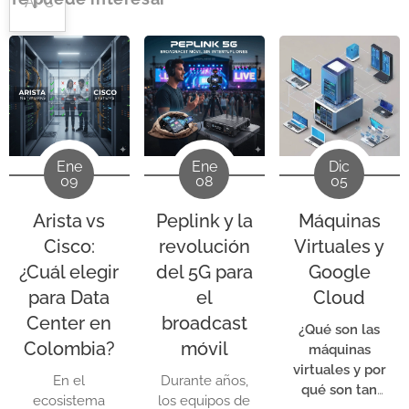
APC
Contratistas:
Escalas de precios para
operaciones exigentes donde la resistencia
equipos críticos empresariales.
flotas técnicas y departamentos de
mecánica y la confiabilidad son esenciales.
compras industriales.
Su diseño robusto permite trabajar bajo
Certificación y Garantía:
condiciones extremas con máxima seguridad
Suministramos herramientas con
operativa.
trazabilidad total, fundamentales para
procesos de auditoría ISO.
Ene
Ene
Dic
09
08
05
Logística Especializada:
Despacho de
Arista vs
Peplink y la
Máquinas
herramientas pesadas y gabinetes de
almacenamiento hacia cualquier
Cisco:
revolución
Virtuales y
punto de la región.
¿Cuál elegir
del 5G para
Google
para Data
el
Cloud
Center en
broadcast
¿Qué son las
Colombia?
móvil
máquinas
virtuales y por
En el
Durante años,
qué son tan
ecosistema
los equipos de