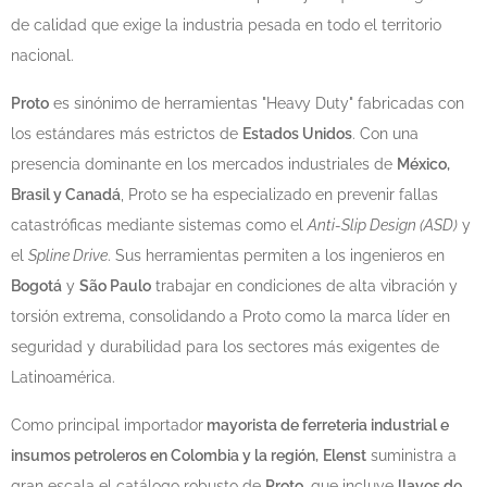
de calidad que exige la industria pesada en todo el territorio
nacional.
Proto
es sinónimo de herramientas "Heavy Duty" fabricadas con
los estándares más estrictos de
Estados Unidos
. Con una
presencia dominante en los mercados industriales de
México,
Brasil y Canadá
, Proto se ha especializado en prevenir fallas
catastróficas mediante sistemas como el
Anti-Slip Design (ASD)
y
el
Spline Drive
. Sus herramientas permiten a los ingenieros en
Bogotá
y
São Paulo
trabajar en condiciones de alta vibración y
torsión extrema, consolidando a Proto como la marca líder en
seguridad y durabilidad para los sectores más exigentes de
Latinoamérica.
Como principal importador
mayorista de ferreteria industrial e
insumos petroleros en Colombia y la región,
Elenst
suministra a
gran escala el catálogo robusto de
Proto
, que incluye
llaves de