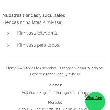
Nuestras tiendas y sucursales
Tiendas minoristas Kimivasa:
Kimivasa
televenta.
Kimivasa
para todos.
Elenst S.A.S todos los derechos. Diseñado y desarrollado por
Lexy emprende legal y exitoso
Idiomas
Español
English
Português brasileiro
Moneda
COP $
USD $
BRL R$
EUR €
MXN $