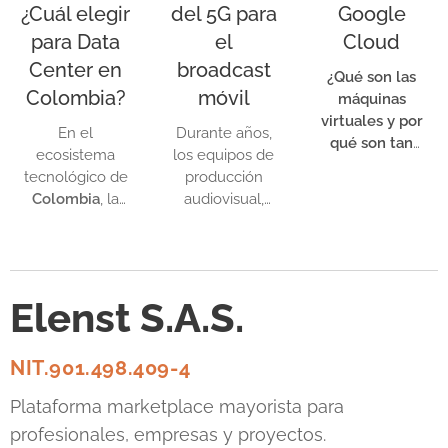
¿Cuál elegir
del 5G para
Google
Acompañamiento en proyectos de
para Data
el
Cloud
ciberseguridad
Center en
broadcast
¿Qué son las
Colombia?
móvil
Cobertura nacional y regional
máquinas
virtuales y por
En el
Durante años,
qué son tan
ecosistema
los equipos de
importantes?
tecnológico de
producción
Colombia
, la
audiovisual,
elección de la
medios de
infraestructura
comunicación e
de red para un
influencers que
Data Center es
realizaban
Elenst S.A.S.
una decisión
transmisiones
crítica que
en vivo
impacta
dependían de
NIT.901.498.409-4
directamente
una solución
en la
poco práctica:
Plataforma marketplace mayorista para
escalabilidad y
transportar
profesionales, empresas y proyectos.
los costos
varios