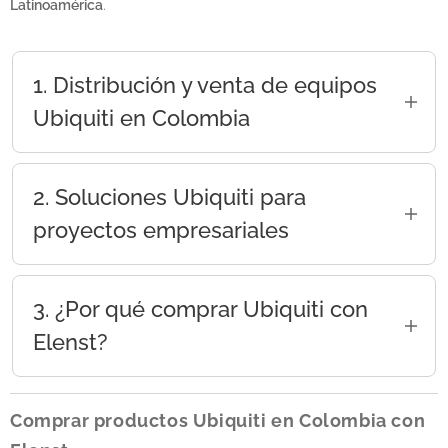
Latinoamérica
.
1. Distribución y venta de equipos
Ubiquiti en Colombia
Nuestra oferta incluye los principales
productos Ubiquiti para seguridad
2. Soluciones Ubiquiti para
empresarial, entre ellos:
proyectos empresariales
Gateways y controladores de red.
En Elenst no solo vendemos productos
Radios
airMAX y LTU
.
Ubiquiti; ofrecemos soluciones integrales:
3. ¿Por qué comprar Ubiquiti con
Elenst?
Proyectos de alta densidad.
Switches administrables UniFi.
Conectividad industrial.
Access Points
UniFi
Elenst se especializa en la venta B2B para
empresas, proyectos y licitaciones.
Comprar productos Ubiquiti en Colombia con
Proveedores de internet (ISP).