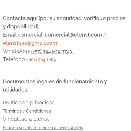
operativos de la
teléfonos
empresa. Dos
móviles dentro
gigantes
de una
Contacta aquí (por su seguridad, verifique precios
dominan el
mochila
, cada
y dispobilidad)
mercado:
Cisco
,
uno con su
Email comercial:
comercial@elenst.com
/
el líder histórico
propia tarjeta
elenstsas@gmail.com
con un
SIM de un
ecosistema
operador
WhatsApp:
(+57) 304 630 3713
robusto, y
diferente, con
Teléfono:
(
601) 704 1289
Arista
el objetivo de
Networks
, el
mantener la
innovador
señal activa y
Documentos legales de funcionamiento y
centrado en la...
evitar caídas...
utilidades:
Política de privacidad
Términos y Condiciones
Vinculese a Elenst
Función social nformación a inversionistas