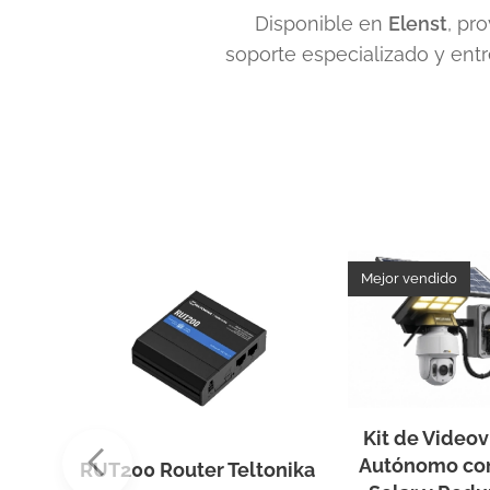
📍 Disponible en
Elenst
, pr
soporte especializado y entr
Mejor vendido
Kit de Videov
outer
Autónomo con
RUT200 Router Teltonika