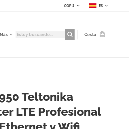
COP
$
ES
Más
Cesta
950 Teltonika
er LTE Profesional
Ethernet y Wifi