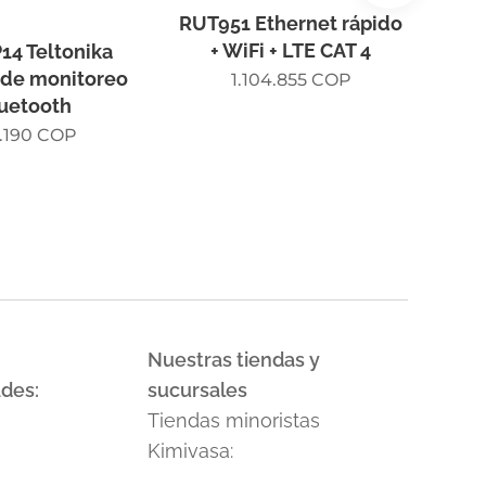
RUT951 Ethernet rápido
+ WiFi + LTE CAT 4
4 Teltonika
Ethe
 de monitoreo
1.104.855
COP
uetooth
.190
COP
Nuestras tiendas y
ades:
sucursales
Tiendas minoristas
Kimivasa: