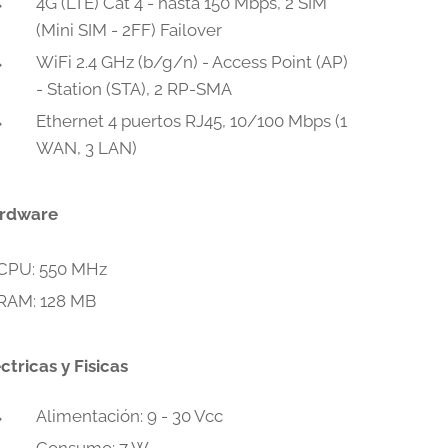
4G (LTE) Cat 4 - hasta 150 Mbps, 2 SIM
(Mini SIM - 2FF) Failover
WiFi 2.4 GHz (b/g/n) - Access Point (AP)
- Station (STA), 2 RP-SMA
Ethernet 4 puertos RJ45, 10/100 Mbps (1
WAN, 3 LAN)
rdware
CPU: 550 MHz
RAM: 128 MB
ctricas y Fisicas
Alimentación: 9 - 30 Vcc