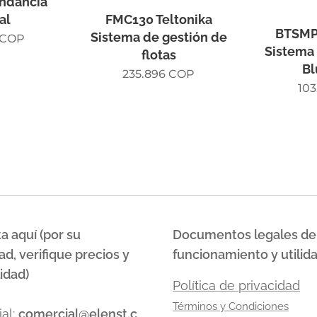
undancia
FMC130 Teltonika
al
BTSMP1
Sistema de gestión de
COP
Sistema
flotas
Bl
235.896
COP
103
a aquí (por su
Documentos legales de
ad, verifique precios y
funcionamiento y utilid
idad)
Política de privacidad
Términos y Condiciones
al:
comercial@elenst.c