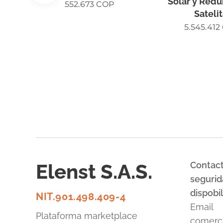
Solar y Red
552.673
COP
Satelit
5.545.412
Elenst S.A.S.
Contact
segurid
dispobil
NIT.901.498.409-4
Email
Plataforma marketplace
comerci