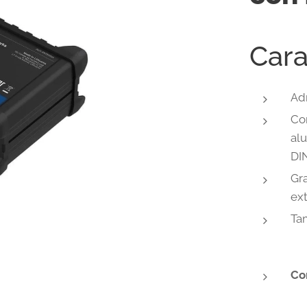
Cara
Ad
Co
alu
DIN
Gr
ex
Ta
Co