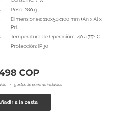
Consumo: 7 W
Peso: 280 g
Dimensiones: 110x50x100 mm (An x Al x
Pr)
Temperatura de Operación: -40 a 75º C
Protección: IP30
.498
COP
uido
gastos de envío no incluidos
Añadir a la cesta