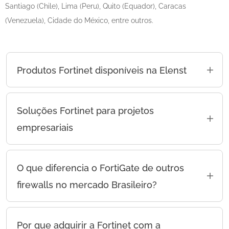
Santiago (Chile), Lima (Peru), Quito (Equador), Caracas
(Venezuela), Cidade do México, entre outros.
Produtos Fortinet disponíveis na Elenst
Nossa oferta inclui os principais produtos
Fortinet para segurança empresarial, incluindo:
Soluções Fortinet para projetos
Firewalls FortiGate (NGFW)
empresariais
Switches FortiSwitch
Na Elenst, não vendemos apenas produtos
Fortinet; oferecemos soluções completas:
Pontos de acesso FortiAP
O que diferencia o FortiGate de outros
Vendas consultivas e cotações corporativas
firewalls no mercado Brasileiro?
FortiAnalyzer e FortiManager
Aconselhamos na seleção de firewalls,
Segurança para nuvem, SD-WAN e Zero Trust
O FortiGate NGFW se destaca por seu
arquiteturas Fortinet, SD-WAN e soluções de
desempenho de alta velocidade e integração
As soluções Fortinet foram projetadas para:
Por que adquirir a Fortinet com a
segurança adaptadas ao projeto, evitando