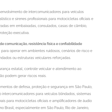
envolvimento de intercomunicadores para veículos
stico e sirenes profissionais para motocicletas oficiais e
izadas em embaixadas, consulados, casas de câmbio,
roteção executiva.
de comunicação, resistência física e confiabilidade
 para operar em ambientes ruidosos, cenários de risco e
ndados ou estruturas veiculares reforçadas.
rança estatal, controle veicular e atendimento ao
o podem gerar riscos reais.
pamentos de defesa, proteção e segurança em São Paulo,
ndo intercomunicadores para veículos blindados, sistemas
ais para motocicletas oficiais e amplificadores de áudio
o no Brasil, especialmente em São Paulo, Rio de Janeiro,
e sucesso: B&G em casas de câmbio
História de suce