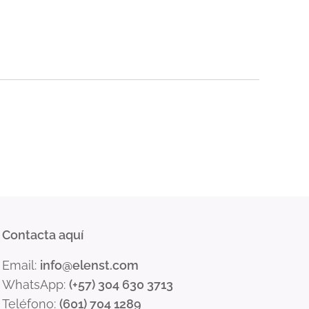
rança e mobilidade
a resistência e operação crítica.
nte
ão Paulo e grandes capitais
esso físico
s especiais
 comunicação protegida e controle
tos técnicos e contratuais de projetos
Contacta aquí
Email:
info@elenst.com
WhatsApp:
(+57) 304 630 3713
Teléfono:
(601) 704 1289