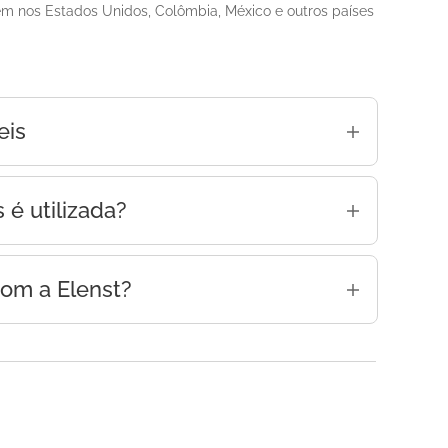
ém nos Estados Unidos, Colômbia, México e outros países
eis
ectronics como:
 é utilizada?
s
 para escoltas
com a Elenst?
 blindado
ista oferece:
sulados e embaixadas
níveis no varejo
ais
ional e corporativa
gurança e emergência