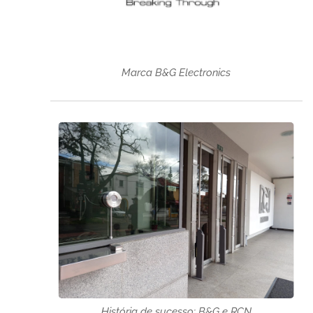
Marca B&G Electronics
 câmbio
História de sucesso: B&G e RCN