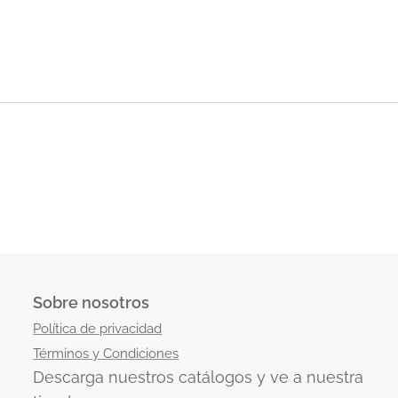
Suporte técnico para integradores de segu
Veículos blindados de proteção executiva
Essas soluções são projetadas para uso contínuo, alt
Apoio à instalação com respaldo do fabrica
Forças de segurança e trânsito
Logística nacional no Brasil, com foco em S
Operações institucionais com controle de ac
Abordagem 100% B2B e orientada a projeto
Seu enfoque é claramente voltado para
segurança,
operacional
.
Não atuamos como loja genérica: atendemos requisi
profissionais.
Sobre nosotros
Política de privacidad
Términos y Condiciones
Descarga nuestros catálogos y ve a nuestra