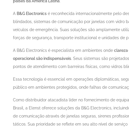
países da América Latina
.
A
B&G Electronics
é reconhecida internacionalmente pelo des
blindados, sistemas de comunicação por janelas com vidro balí
veículos de emergência. Suas soluções são amplamente util
forças de segurança, transporte institucional e unidades de p
A B&G Electronics é especialista em ambientes onde
clareza 
operacional são indispensáveis
. Seus sistemas são projetados
pontos de atendimento com barreiras físicas, como vidros bli
Essa tecnologia é essencial em operações diplomáticas, segu
público em ambientes protegidos, onde falhas de comunicaçã
Como distribuidor atacadista líder no fornecimento de equi
Brasil, a Elenst oferece soluções da B&G Electronics, inclui
de comunicação através de janelas seguras, sirenes profission
táticos. Sua prioridade se reflete em seu alto nível de serviç
História de sucesso: B&G nos balcões da Latam
História d