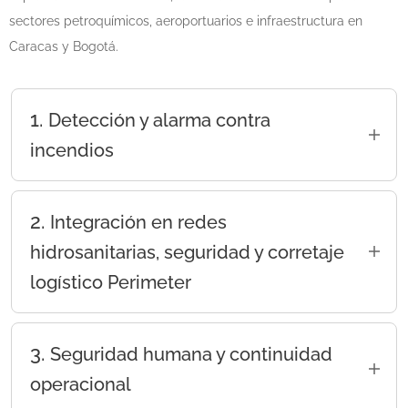
sectores petroquímicos, aeroportuarios e infraestructura en
Caracas y Bogotá.
1.
Detección y alarma contra
incendios
Las soluciones Perimeter permiten
implementar:
2.
Integración en redes
Detección temprana de
hidrosanitarias, seguridad y corretaje
incendios
logístico Perimeter
Alarmas de emergencia
Descubre cómo la tecnología de extinción
Notificación de eventos
química de Perimeter se integra verticalmente
3.
Seguridad humana y continuidad
Monitoreo de riesgos
con tu portafolio de infraestructura física y
operacional
cómo facilitamos tu logística:
Protección de ocupantes