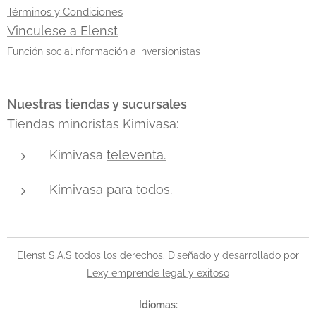
Web
Términos y Condiciones
Services
Vinculese a Elenst
(AWS)
,
Función social nformación a inversionistas
que
permitió a
Nubank
Nuestras tiendas y sucursales
competir a
Tiendas minoristas Kimivasa:
gran
escala sin
Kimivasa
televenta.
los costos
típicos...
Kimivasa
para todos.
Elenst S.A.S todos los derechos. Diseñado y desarrollado por
Lexy emprende legal y exitoso
Idiomas