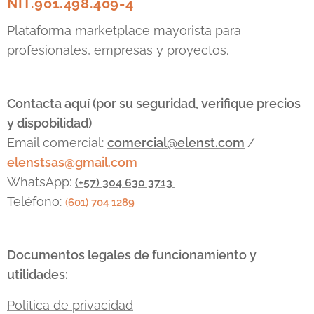
NIT.901.498.409-4
empresa.
bancario
con su
Dos
enfrentandos
propia
Plataforma marketplace mayorista para
gigantes
a grandes
tarjeta SIM
profesionales, empresas y proyectos.
dominan
corporacione
de un
el
con
operador
mercado:
mucho
diferente,
Cisco
, el
menos
con el
Contacta aquí (por su seguridad, verifique precios
líder
capital
objetivo
y dispobilidad)
histórico
¿Cómo lo
de
Email comercial:
comercial@elenst.com
/
con un
logró? La
mantener
ecosistema
elenstsas@gmail.com
respuesta
la señal
robusto, y
radica en
activa y
WhatsApp:
(+57) 304 630 3713
Arista
el
evitar
Teléfono:
(
601) 704 1289
Networks
,
aprovechami
caídas...
el
de
innovador
tecnologías
centrado
Documentos legales de funcionamiento y
de
en la...
vanguardia,
utilidades:
como
Amazon
Política de privacidad