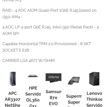
NVMe M.2
RAID - 4 AOC AIOM Quad-Port 1GbE RJ45,based on
i350-AM4 -
4 AOC LP 4-port GbE RJ45, Intel i350 (Retail Pack) - 4
AOM SPI
Capable Horizontal TPM 2.0 Provisioned - 8 SKT
SOCKET E E1B
CARRIER LGA 4677 W/SHIM
¡Oferta!
HPE
Samsung
APC
Lenovo
Servidor
Supermicro
870
AR3307
Thinkserv
DL360
Super
EVO
NetShelter
Servidor
G11