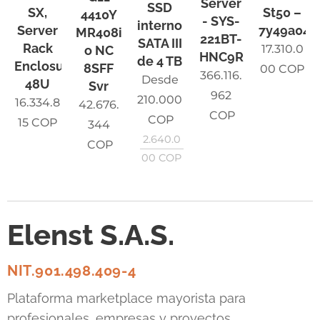
Server
SSD
SX,
St50 –
4410Y
- SYS-
interno
Server
7y49a041
MR408i-
221BT-
SATA III
Rack
17.310.0
o NC
HNC9R
de 4 TB
Enclosure,
8SFF
00
COP
366.116.
Desde
48U
Svr
962
210.000
16.334.8
42.676.
COP
COP
15
COP
344
2.640.0
COP
00
COP
Elenst S.A.S.
NIT.901.498.409-4
Plataforma marketplace mayorista para
profesionales, empresas y proyectos.