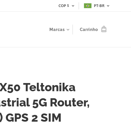
COP
$
PT-BR
Marcas
Carrinho
X50 Teltonika
strial 5G Router,
) GPS 2 SIM