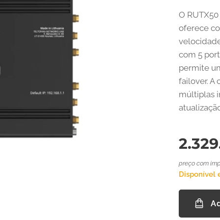
O RUTX50 
oferece co
velocidad
com 5 port
permite um
failover. 
múltiplas 
atualizaçã
2.329
preço com imp
Disponível 
Ad