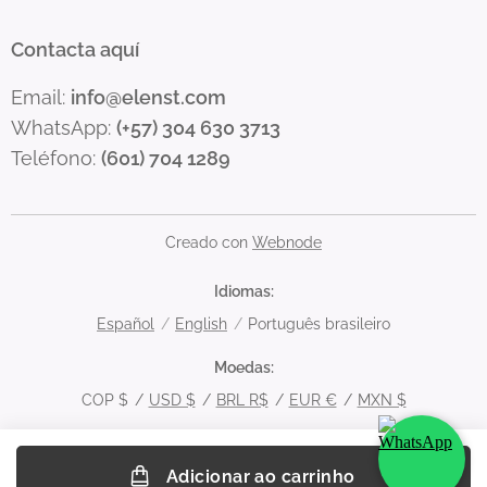
Contacta aquí
Email:
info@elenst.com
WhatsApp:
(+57) 304 630 3713
Teléfono:
(601) 704 1289
Creado con
Webnode
Idiomas
Español
English
Português brasileiro
Moedas
COP $
USD $
BRL R$
EUR €
MXN $
Adicionar ao carrinho