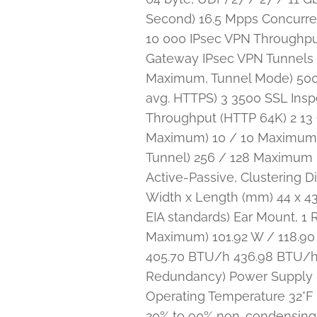
Second) 16.5 Mpps Concurren
10 000 IPsec VPN Throughput
Gateway IPsec VPN Tunnels
Maximum, Tunnel Mode) 500 S
avg. HTTPS) 3 3500 SSL Inspe
Throughput (HTTP 64K) 2 13
Maximum) 10 / 10 Maximum N
Tunnel) 256 / 128 Maximum N
Active-Passive, Clustering D
Width x Length (mm) 44 x 432
EIA standards) Ear Mount, 
Maximum) 101.92 W / 118.90 
405.70 BTU/h 436.98 BTU/h 
Redundancy) Power Supply Ef
Operating Temperature 32°F t
20% to 90% non-condensing N