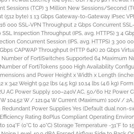
t Sessions (TCP) 3 Million New Sessions/Second (TCP
 (512 byte) 1 13 Gbps Gateway-to-Gateway IPsec VP
 16 000 SSL-VPN Throughput 2 Gbps Concurrent S
SL Inspection Throughput (IPS, avg. HTTPS) 3 4 Gbp
ction Concurrent Session (IPS, avg. HTTPS) 3 300 00
 Gbps CAPWAP Throughput (HTTP 64K) 20 Gbps Virtua
umber of FortiSwitches Supported 64 Maximum Numb
umber of FortiTokens 5000 High Availability Configur
imensions and Power Height x Width x Length (inches) 
 x 342 Weight 9.92 lbs (4.5 kg) 10.14 lbs (4.6 kg) For
1 RU AC Power Supply 100–240V AC, 50/60 Hz Power 
W 104.52 W / 121.94 W Current (Maximum) 100V / 2A, 
Redundant Power Supplies Yes (Default dual non-sw
ficiency Rating 80Plus Compliant Operating Environ
o 104°F (0°C to 40°C) Storage Temperature -31°F to 15
oise Level 49.9 dBA Forced Airflow Side to Back Ope