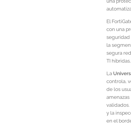
una protec
automatiz
El FortiGa
con una pr
seguridad 
la segment
segura red
TI híbridas.
La
Univer
controla, v
de los usu
amenazas l
validados.
y la inspe
en el bord