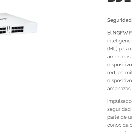
Seguridad 
El
NGFW Fo
inteligenci
(ML) para 
amenazas,
dispositiv
red, permit
dispositiv
amenazas.
Impulsado 
seguridad 
parte de u
conocida