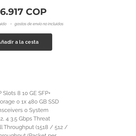
6.917
COP
uido
gastos de envío no incluidos
Añadir a la cesta
 Slots 8 10 GE SFP+
Storage 0 1x 480 GB SSD
nsceivers 0 System
, 4 3.5 Gbps Threat
l Throughput (1518 / 512 /
Throughput (Packet per