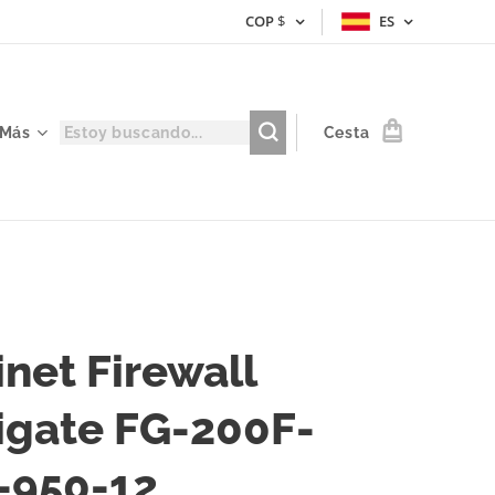
COP
$
ES
Más
Cesta
inet Firewall
igate FG-200F-
-950-12