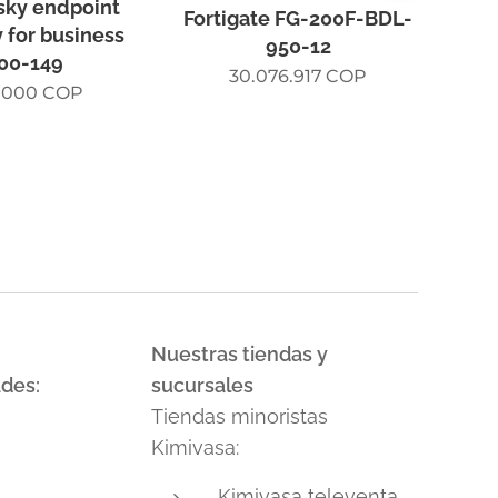
Camd
sky endpoint
Fortigate FG-200F-BDL-
ce
y for business
950-12
00-149
30.076.917
COP
.000
COP
Nuestras tiendas y
ades:
sucursales
Tiendas minoristas
Kimivasa:
Kimivasa
televenta.