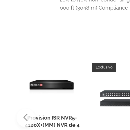
000 ft (3048 m) Compliance 
Exclusivo
ncia
rgía
Provision ISR NVR5-
cia
4100X+(MM) NVR de 4