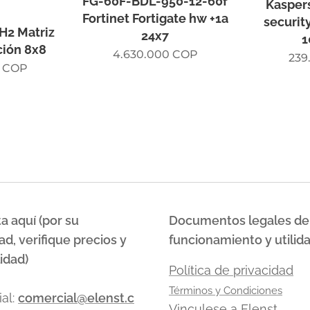
FG-60F-BDL-950-12-60f
Kasper
Fortinet Fortigate hw +1a
securit
H2 Matriz
24x7
1
ión 8x8
4.630.000
COP
239
COP
a aquí (por su
Documentos legales de
ad, verifique precios y
funcionamiento y utilid
idad)
Política de privacidad
Términos y Condiciones
al:
comercial@elenst.c
Vinculese a Elenst