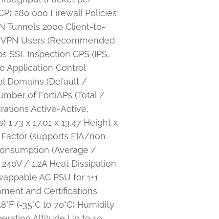
) 280 000 Firewall Policies
N Tunnels 2000 Client-to-
SL-VPN Users (Recommended
s SSL Inspection CPS (IPS,
0 Application Control
l Domains (Default /
er of FortiAPs (Total /
ations Active-Active,
1.73 x 17.01 x 13.47 Height x
m Factor (supports EIA/non-
Consumption (Average /
240V / 1.2A Heat Dissipation
appable AC PSU for 1+1
ment and Certifications
8°F (-35°C to 70°C) Humidity
rating Altitude Up to 10