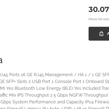
30.07
Precio IVA incl
a
RJ45 Ports 16 GE RJ45 Management / HA 1 / 1 GE SFP
10 GE SFP+ Slots 2 USB Port 1 Console Port 1 Onboard 
M) Yes Bluetooth Low Energy (BLE) Yes Included Tra
affic Mix IPS Throughput 2 5 Gbps NGFW Throughput 2
3 Gbps System Performance and Capacity IPv4 Firewal
bps Firewall Latency (64 byte, UDP) 4.78 μs Firewall 