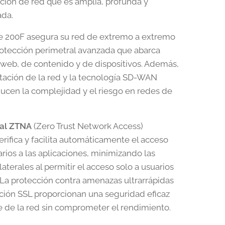
ción de red que es amplia, profunda y
ada.
te 200F asegura su red de extremo a extremo
otección perimetral avanzada que abarca
web, de contenido y de dispositivos. Además,
ación de la red y la tecnología SD-WAN
ucen la complejidad y el riesgo en redes de
sal ZTNA
(Zero Trust Network Access)
erifica y facilita automáticamente el acceso
arios a las aplicaciones, minimizando las
aterales al permitir el acceso solo a usuarios
 La protección contra amenazas ultrarrápidas
cción SSL proporcionan una seguridad eficaz
e de la red sin comprometer el rendimiento.