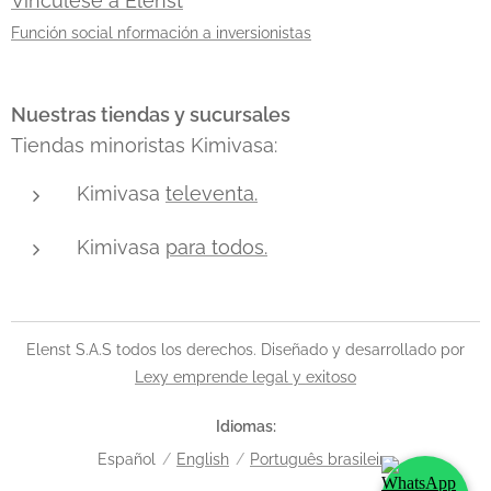
Vinculese a Elenst
(AWS)
,
Función social nformación a inversionistas
que
permitió a
Nubank
Nuestras tiendas y sucursales
competir a
Tiendas minoristas Kimivasa:
gran
escala sin
Kimivasa
televenta.
los costos
típicos...
Kimivasa
para todos.
Elenst S.A.S todos los derechos. Diseñado y desarrollado por
Lexy emprende legal y exitoso
Idiomas
Español
English
Português brasileiro