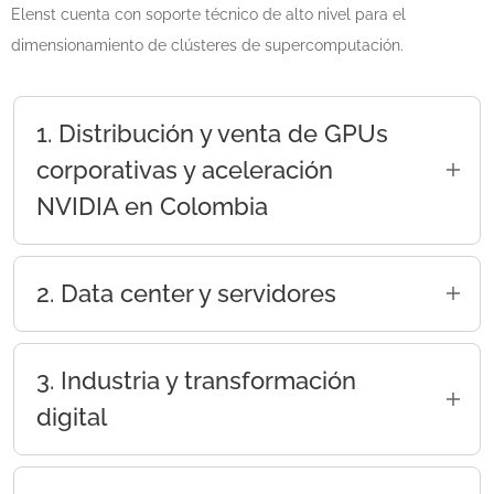
Elenst cuenta con soporte técnico de alto nivel para el
dimensionamiento de clústeres de supercomputación.
1. Distribución y venta de GPUs
corporativas y aceleración
NVIDIA en Colombia
Nuestra oferta de NVIDIA está orientada
estrictamente al sector corporativo, científico e
2. Data center y servidores
industrial, alejándonos del retail de consumo
para enfocarnos en la alta potencia:
Las soluciones NVIDIA son utilizadas en:
3. Industria y transformación
Aceleración para Centros de Datos
Data center
(Data Centers):
Suministro e
digital
Servidores GPU
importación de hardware de
Virtualización
procesamiento masivo diseñado para
Distribuimos soluciones para sectores como:
el entrenamiento e inferencia de