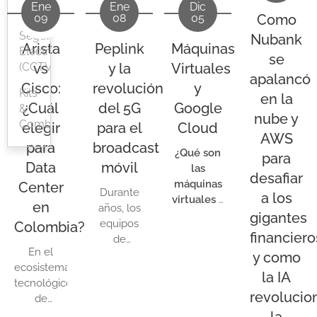
Plataformas de Cómputo Edge
Ene
Ene
Dic
Seguridad
compromiso le asegura hardware 100%
Como
09
08
05
(NVIDIA Jetson):
Módulos integrados
original con el respaldo técnico adecuado
Seguridad
Nubank
para dotar de Inteligencia Artificial
para liderar el cambio tecnológico.
Arista
Peplink
Máquinas
Electrónica
se
avanzada a sistemas de cámaras de
(CCTV)
vs
y la
Virtuales
seguridad perimetral, analítica de
apalancó
Cisco:
revolución
y
Kits
video en tiempo real y automatización
en la
¿Cuál
del 5G
Google
&
industrial.
nube y
Combos
elegir
para el
Cloud
AWS
para
broadcast
¿Qué son
para
Data
móvil
las
desafiar
máquinas
Center
Durante
a los
virtuales y
en
años, los
por qué
gigantes
equipos
Colombia?
son tan
financiero
de
importantes?
En el
producción
y como
ecosistema
audiovisual,
la IA
tecnológico
medios de
revolucio
de
comunicación
Colombia
,
la