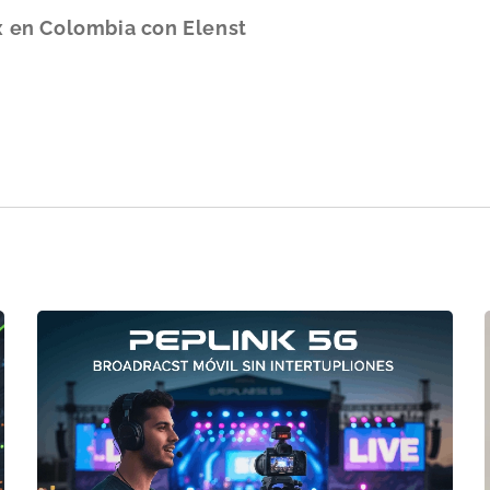
inversión más inteligente para cualquier profesion
x
en Colombia con Elenst
Garantía de Calidad Alemana:
Suministra
Su desempeño confiable permite ejecutar trabajo
controles de calidad más estrictos de Eur
críticos.
Logística Global:
Despachos coordinados 
región, garantizando que su industria nun
adecuada