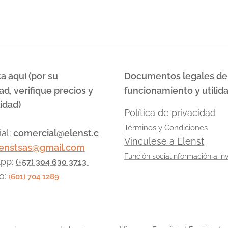
uno con su propia tarjeta SIM de un operador
diferente, con el objetivo de mantener la señal
activa y evitar caídas...
a aquí (por su
Documentos legales de
ad, verifique precios y
funcionamiento y utilid
idad)
Política de privacidad
Términos y Condiciones
al:
comercial@elenst.c
Vinculese a Elenst
lenstsas@gmail.com
Función social nformación a inv
pp:
(+57) 304 630 3713
o:
(
601) 704 1289