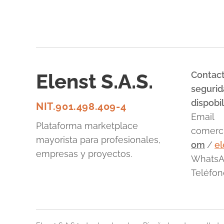
mercado:
Cisco
, el líder histórico con un ecosistema
robusto, y
Arista Networks
, el innovador centrado
en la...
Elenst S.A.S.
Contact
segurid
dispobil
NIT.901.498.409-4
Email
Plataforma marketplace
comerci
mayorista para profesionales,
om
/
e
empresas y proyectos.
WhatsA
Teléfon