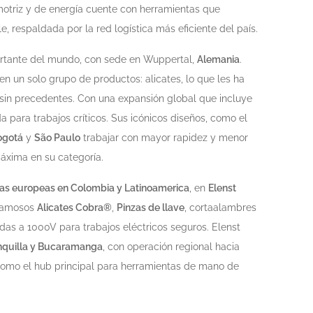
motriz y de energía cuente con herramientas que
, respaldada por la red logística más eficiente del país.
ortante del mundo, con sede en Wuppertal,
Alemania
.
 un solo grupo de productos: alicates, lo que les ha
sin precedentes. Con una expansión global que incluye
da para trabajos críticos. Sus icónicos diseños, como el
ogotá
y
São Paulo
trabajar con mayor rapidez y menor
máxima en su categoría.
cas europeas en Colombia y Latinoamerica
, en
Elenst
 famosos
Alicates Cobra®
,
Pinzas de llave
, cortaalambres
das a 1000V para trabajos eléctricos seguros. Elenst
ranquilla y Bucaramanga
, con operación regional hacia
como el hub principal para herramientas de mano de