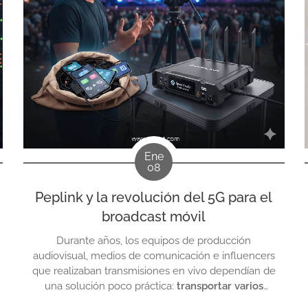
Ene
08
Peplink y la revolución del 5G para el
broadcast móvil
Durante años, los equipos de producción
audiovisual, medios de comunicación e influencers
que realizaban transmisiones en vivo dependían de
una solución poco práctica:
transportar varios
teléfonos móviles dentro de una mochila
, cada