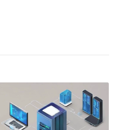
al en Colombia que busque eficiencia total.
mos herramientas fabricadas bajo los
s exigentes en entornos productivos y
opa.
desde nuestras bodegas hacia toda la
ca se detenga por falta de la herramienta