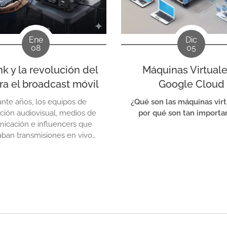
Ene
Dic
08
05
nk y la revolución del
Máquinas Virtuale
ra el broadcast móvil
Google Cloud
nte años, los equipos de
¿Qué son las máquinas virt
ción audiovisual, medios de
por qué son tan importa
icación e influencers que
zaban transmisiones en vivo
dían de una solución poco
ctica:
transportar varios
nos móviles dentro de una
la
, cada uno con su propia
SIM de un operador diferente,
objetivo de mantener la señal
activa y evitar caídas...