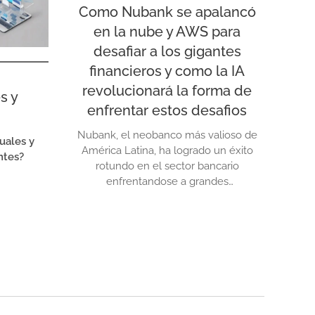
Como Nubank se apalancó
en la nube y AWS para
desafiar a los gigantes
financieros y como la IA
revolucionará la forma de
s y
enfrentar estos desafios
Nubank, el neobanco más valioso de
uales y
América Latina, ha logrado un éxito
ntes?
rotundo en el sector bancario
enfrentandose a grandes
corporaciones con mucho menos
capital ¿Cómo lo logró? La respuesta
radica en el aprovechamiento de
tecnologías de vanguardia, como
Amazon Web Services (AWS)
,
que permitió a Nubank competir a
gran escala sin los costos típicos...