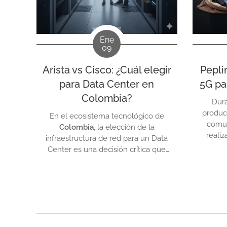
Ene
09
Arista vs Cisco: ¿Cuál elegir
Pepli
para Data Center en
5G pa
Colombia?
Dura
produc
En el ecosistema tecnológico de
comun
Colombia
, la elección de la
reali
infraestructura de red para un Data
depen
Center es una decisión crítica que
prá
impacta directamente en la
teléfo
escalabilidad y los costos operativos
mochi
de la empresa. Dos gigantes
tarjeta 
dominan el mercado:
Cisco
, el líder
con el 
histórico con un ecosistema robusto,
y
Arista Networks
, el innovador