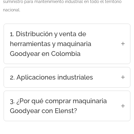
suministro para mantenimiento industrial en todo el territorio
nacional.
1. Distribución y venta de
herramientas y maquinaria
Goodyear en Colombia
En Elenst, dinamizamos sus proyectos
mediante la
venta de maquinaria Goodyear
2. Aplicaciones industriales
en Bogotá y Colombia
. Nuestro inventario
está seleccionado para ofrecer soluciones de
La maquinaria Goodyear es ideal para:
larga duración en condiciones de uso
3. ¿Por qué comprar maquinaria
Obras civiles y construcción.
intensivo. Como
mayorista tecnológico
,
Goodyear con Elenst?
distribuimos:
Talleres automotrices y
metalmecánicos.
Hidrolavadoras Goodyear:
Equipos
Elegir a Elenst como su
mayorista y
eléctricos y a gasolina con alto caudal
distribuidor Goodyear
le brinda ventajas