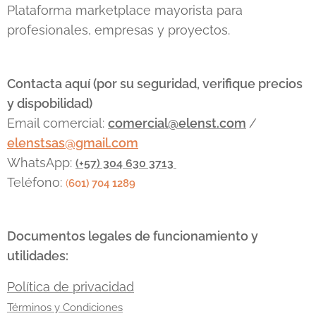
en la
poco práctica:
Plataforma marketplace mayorista para
escalabilidad y
transportar
profesionales, empresas y proyectos.
los costos
varios
operativos de la
teléfonos
empresa. Dos
móviles dentro
gigantes
de una
Contacta aquí (por su seguridad, verifique precios
dominan el
mochila
, cada
y dispobilidad)
mercado:
Cisco
,
uno con su
Email comercial:
comercial@elenst.com
/
el líder histórico
propia tarjeta
elenstsas@gmail.com
con un
SIM de un
ecosistema
operador
WhatsApp:
(+57) 304 630 3713
robusto, y
diferente, con
Teléfono:
(
601) 704 1289
Arista
el objetivo de
Networks
, el
mantener la
innovador
señal activa y
Documentos legales de funcionamiento y
centrado en la...
evitar caídas...
utilidades:
Política de privacidad
Términos y Condiciones