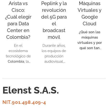
Arista vs
Peplink y la
Máquinas
Despachos rápidos de maquinaria
pesada, garantizando que sus
Cisco:
revolución
Virtuales y
equipos lleguen a tiempo a cualquier
¿Cuál elegir
del 5G para
Google
rincón del país.
para Data
el
Cloud
Center en
broadcast
¿Qué son las
Colombia?
móvil
máquinas
virtuales y por
En el
Durante años,
qué son tan
ecosistema
los equipos de
importantes?
tecnológico de
producción
Colombia
, la
audiovisual,
elección de la
medios de
infraestructura
comunicación e
de red para un
influencers que
Data Center es
realizaban
Elenst S.A.S.
una decisión
transmisiones
crítica que
en vivo
impacta
dependían de
NIT.901.498.409-4
directamente
una solución